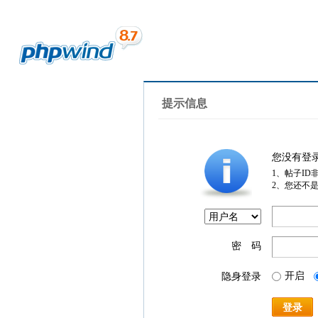
提示信息
您没有登
1、帖子ID
2、您还不
密 码
开启
隐身登录
登录