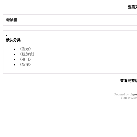
查看完
老鼠精
默认分类
《香港》
《新加坡》
《澳门》
《新澳》
查看完整版本
Powered by
phpw
Time 0.02999