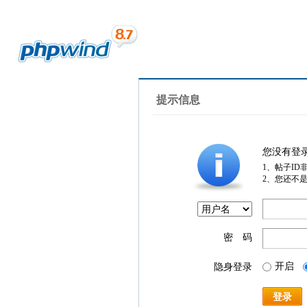
提示信息
您没有登
1、帖子ID
2、您还不
密 码
开启
隐身登录
登录