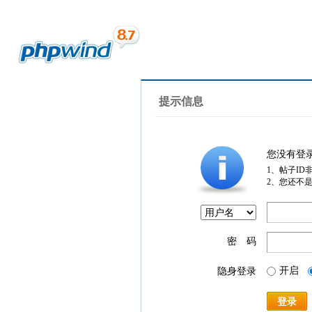
提示信息
您没有登
1、帖子ID
2、您还不
密 码
开启
隐身登录
登录