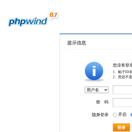
提示信息
您没有登
1、帖子ID
2、您还不
密 码
开启
隐身登录
登录