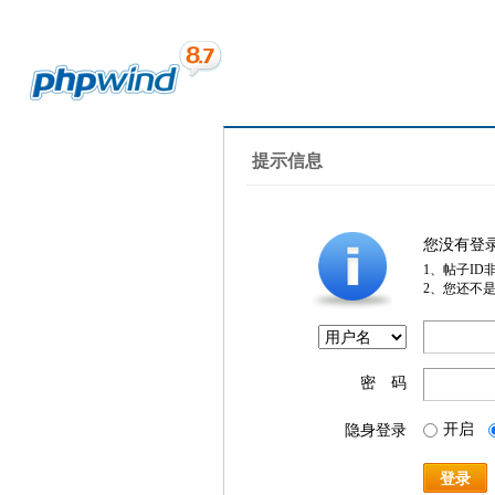
提示信息
您没有登
1、帖子ID
2、您还不
密 码
开启
隐身登录
登录