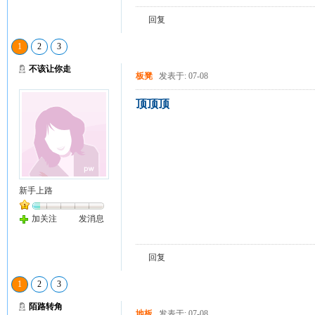
回复
1
2
3
不该让你走
板凳
发表于: 07-08
顶顶顶
新手上路
加关注
发消息
回复
1
2
3
陌路转角
地板
发表于: 07-08