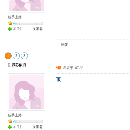
新手上路
加关注
发消息
回复
1
2
3
我芯依旧
9楼
发表于: 07-08
顶
新手上路
加关注
发消息