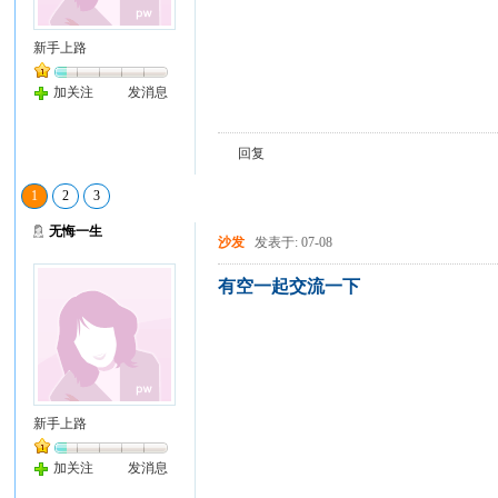
新手上路
加关注
发消息
回复
1
2
3
无悔一生
沙发
发表于: 07-08
有空一起交流一下
新手上路
加关注
发消息