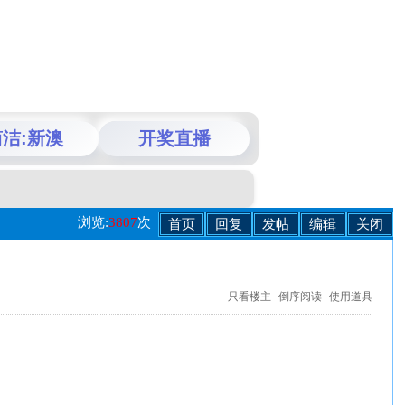
洁:新澳
开奖直播
浏览:
3807
次
首页
回复
发帖
编辑
关闭
只看楼主
倒序阅读
使用道具