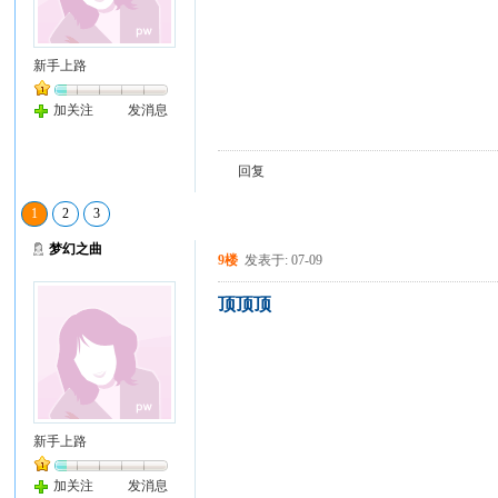
新手上路
加关注
发消息
回复
1
2
3
梦幻之曲
9楼
发表于: 07-09
顶顶顶
新手上路
加关注
发消息