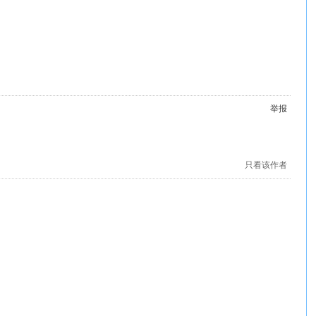
举报
只看该作者