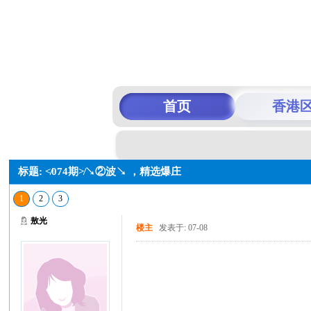
首页
香港
标题: ≮074期≯↘②波↘ ，精选爆庄
1
2
3
敖光
楼主
发表于: 07-08