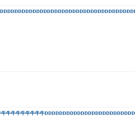
DDDDDDDDDDDDDDDDDDDDDDDDDDDDDDDDDDDDDD
牛牛牛牛牛牛牛DDDDDDDDDDDDDDDDDDDDDDDDDD