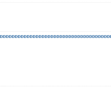
DDDDDDDDDDDDDDDDDDDDDDDDDDDDDDDDDDDDDD