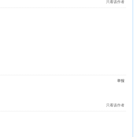
只看该作者
举报
只看该作者