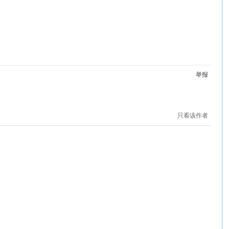
举报
只看该作者