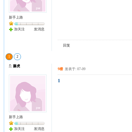
新手上路
加关注
发消息
回复
1
2
藤虎
9楼
发表于: 07-09
1
新手上路
加关注
发消息