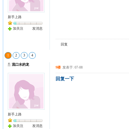
新手上路
加关注
发消息
回复
1
2
3
4
流口水的龙
9楼
发表于: 07-08
回复一下
新手上路
加关注
发消息