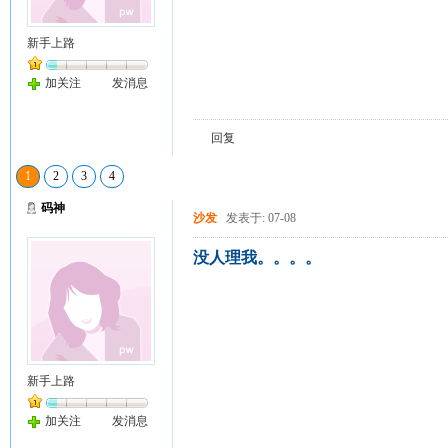
新手上路
加关注
发消息
回复
1
2
3
4
码神
沙发
发表于: 07-08
没人理我。。。。
新手上路
加关注
发消息