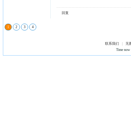
回复
1
2
3
4
联系我们
|
无
Time now 