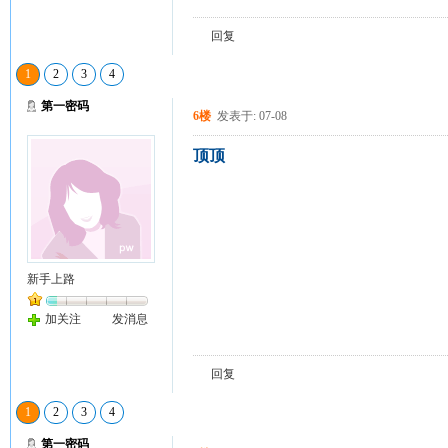
回复
1
2
3
4
第一密码
6楼
发表于: 07-08
顶顶
新手上路
加关注
发消息
回复
1
2
3
4
第一密码