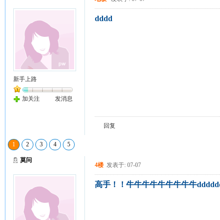
dddd
新手上路
加关注
发消息
回复
1
2
3
4
5
莫问
4楼
发表于: 07-07
高手！！牛牛牛牛牛牛牛牛牛dddddddd