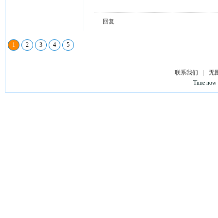
回复
1
2
3
4
5
联系我们
|
无
Time now 