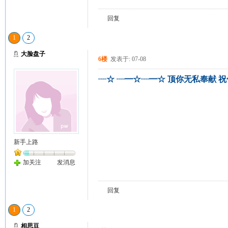
回复
1
2
大脸盘子
6楼
发表于: 07-08
┈☆ ┈━☆┈━☆ 顶你无私奉献 
新手上路
加关注
发消息
回复
1
2
相思豆