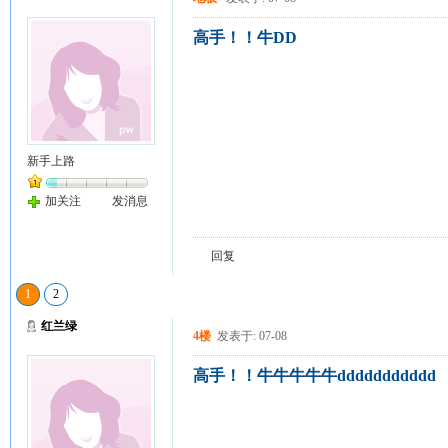
高手！！牛DD
新手上路
加关注
发消息
回复
1
2
红兰绿
4楼
发表于: 07-08
高手！！牛牛牛牛牛ddddddddddd