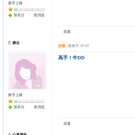
新手上路
加关注
发消息
回复
凌云
沙发
发表于: 07-07
高手！牛DD
新手上路
加关注
发消息
回复
心灵深处