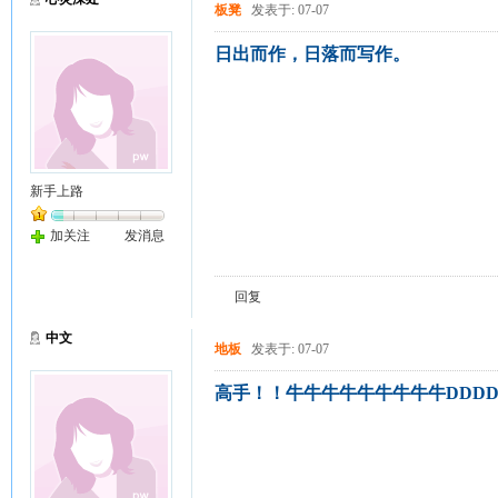
板凳
发表于: 07-07
日出而作，日落而写作。
新手上路
加关注
发消息
回复
中文
地板
发表于: 07-07
高手！！牛牛牛牛牛牛牛牛牛DDDDD