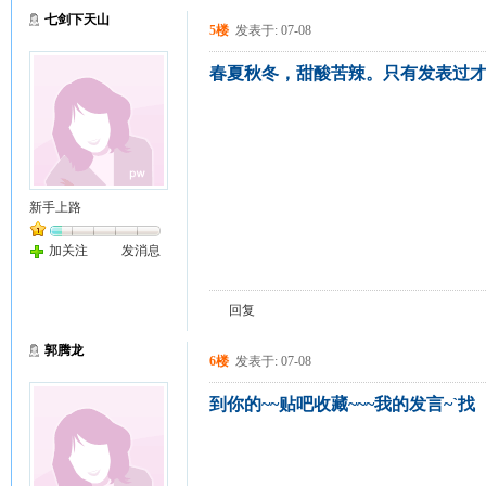
七剑下天山
5楼
发表于: 07-08
春夏秋冬，甜酸苦辣。只有发表过才
新手上路
加关注
发消息
回复
郭腾龙
6楼
发表于: 07-08
到你的~~贴吧收藏~~~我的发言~`找