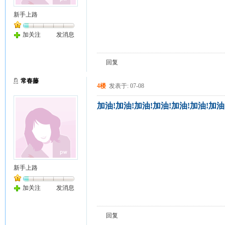
新手上路
加关注
发消息
回复
常春藤
4楼
发表于: 07-08
加油!加油!加油!加油!加油!加油!加油
新手上路
加关注
发消息
回复