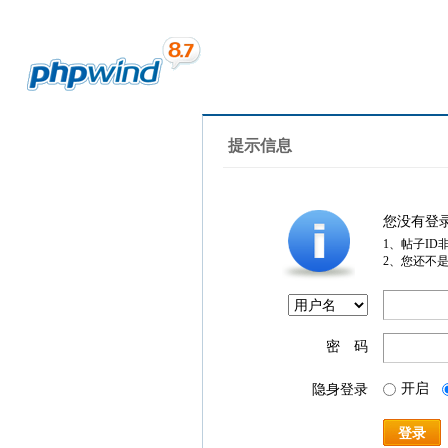
提示信息
您没有登
1、帖子ID
2、您还不
密 码
开启
隐身登录
登录