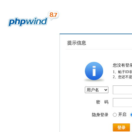
提示信息
您没有登
1、帖子ID
2、您还不
密 码
开启
隐身登录
登录