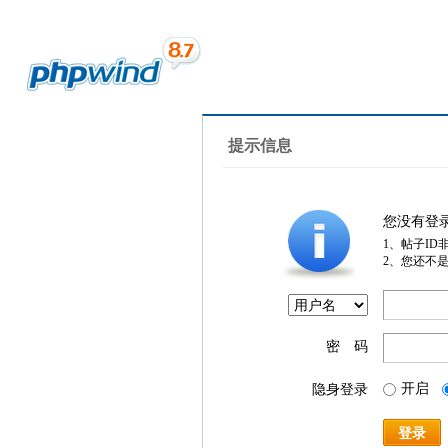
提示信息
您没有登
1、帖子ID
2、您还不
密 码
开启
隐身登录
登录