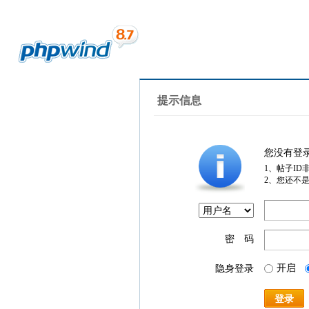
提示信息
您没有登
1、帖子ID
2、您还不
密 码
开启
隐身登录
登录