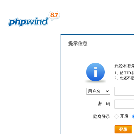
提示信息
您没有登
1、帖子ID
2、您还不
密 码
开启
隐身登录
登录