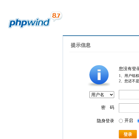
提示信息
您没有登
1、用户组
2、您还不
密 码
开启
隐身登录
登录