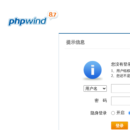
提示信息
您没有登
1、用户组
2、您还不
密 码
开启
隐身登录
登录