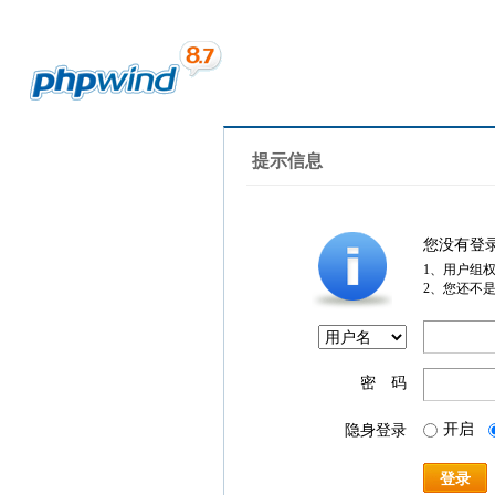
提示信息
您没有登
1、用户组
2、您还不
密 码
开启
隐身登录
登录