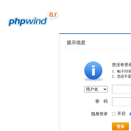
提示信息
您没有登
1、帖子ID
2、您还不
密 码
开启
隐身登录
登录