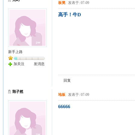
板凳
发表于: 07-09
高手！牛D
新手上路
加关注
发消息
回复
毁孑然
地板
发表于: 07-09
66666