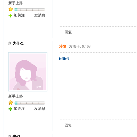
新手上路
加关注
发消息
回复
为什么
沙发
发表于: 07-08
6666
新手上路
加关注
发消息
回复
光幻