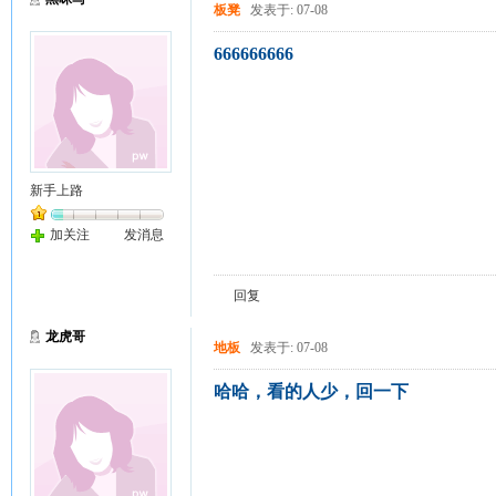
板凳
发表于: 07-08
666666666
新手上路
加关注
发消息
回复
龙虎哥
地板
发表于: 07-08
哈哈，看的人少，回一下