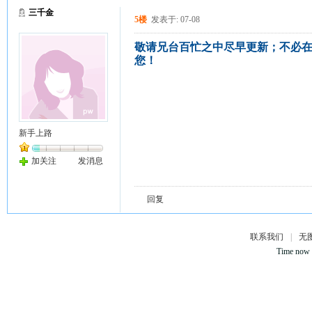
三千金
5楼
发表于: 07-08
敬请兄台百忙之中尽早更新；不必
您！
新手上路
加关注
发消息
回复
联系我们
|
无
Time now 