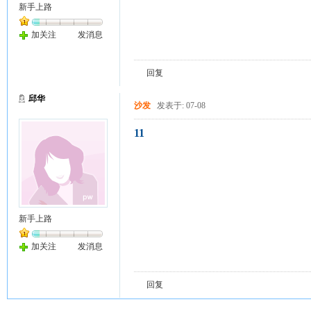
新手上路
加关注
发消息
回复
邱华
沙发
发表于: 07-08
11
新手上路
加关注
发消息
回复