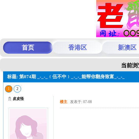
首页
香港区
新澳区
当前浏
标题: 第074期 _-_-_﹛伍不中﹜_-_-_能帮你翻身致富_-_-_
1
2
皮皮怪
楼主
发表于: 07-08