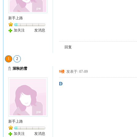
新手上路
加关注
发消息
回复
1
2
深秋的雪
9楼
发表于: 07-09
D
新手上路
加关注
发消息