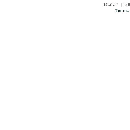
联系我们
|
无
Time now 