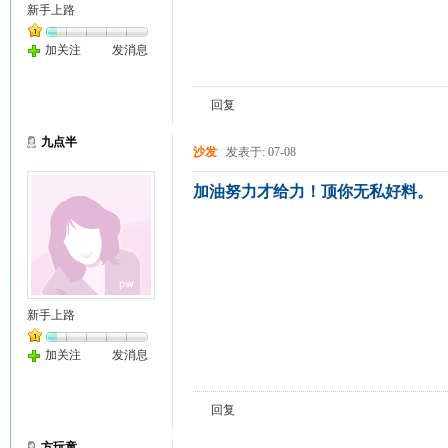
新手上路
加关注
发消息
回复
九点半
沙发
发表于: 07-08
加油努力才给力！顶你无私好料。
新手上路
加关注
发消息
回复
方玩童