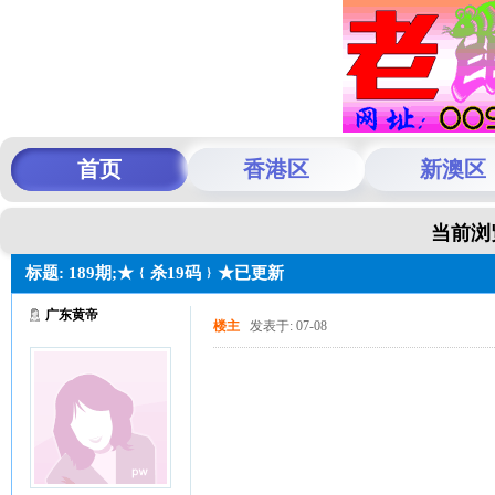
首页
香港区
新澳区
当前浏
标题: 189期;★﹛杀19码﹜★已更新
广东黄帝
楼主
发表于: 07-08