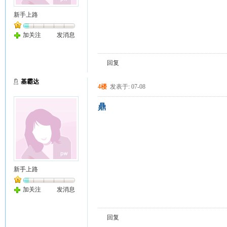
新手上路
加关注
发消息
回复
基霸达
4楼
发表于: 07-08
鼎
新手上路
加关注
发消息
回复