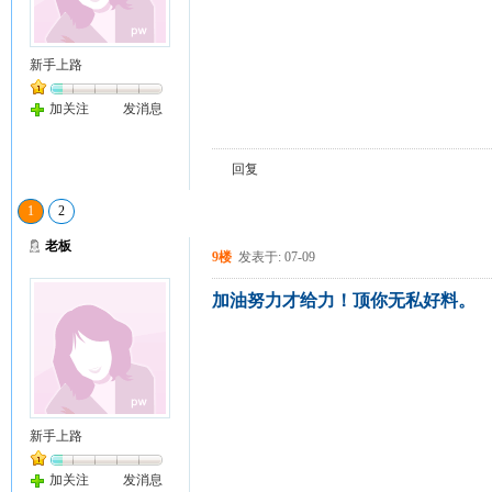
新手上路
加关注
发消息
回复
1
2
老板
9楼
发表于: 07-09
加油努力才给力！顶你无私好料。
新手上路
加关注
发消息