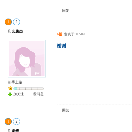
回复
1
2
史俊杰
6楼
发表于: 07-09
谢谢
新手上路
加关注
发消息
回复
1
2
老板