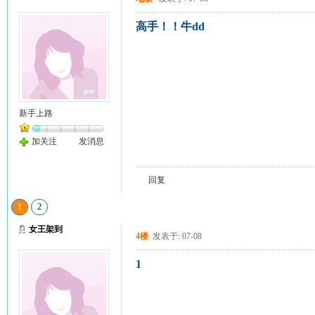
高手！！牛dd
新手上路
加关注
发消息
回复
1
2
女王架到
4楼
发表于: 07-08
1