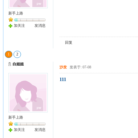
新手上路
加关注
发消息
回复
1
2
白姐姐
沙发
发表于: 07-08
111
新手上路
加关注
发消息