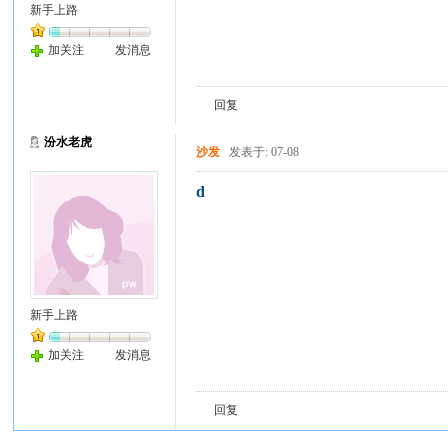
新手上路
加关注
发消息
回复
汾水老虎
沙发
发表于: 07-08
d
新手上路
加关注
发消息
回复