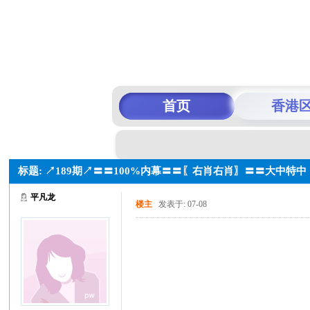
首页
香港
标题: ↗189期↗〓〓100%内幕〓〓〖右肖右肖〗〓〓大中特
平凡龙
楼主
发表于: 07-08