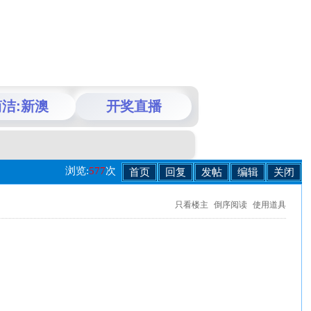
洁:新澳
开奖直播
浏览:
577
次
首页
回复
发帖
编辑
关闭
只看楼主
倒序阅读
使用道具