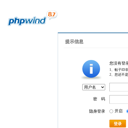
提示信息
您没有登
1、帖子ID
2、您还不
密 码
开启
隐身登录
登录