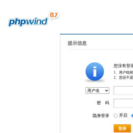
提示信息
您没有登
1、用户组
2、您还不
密 码
开启
隐身登录
登录