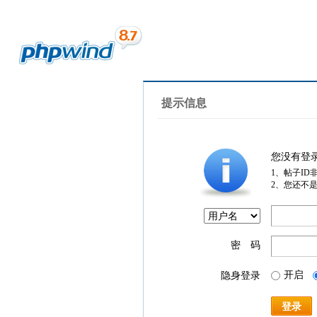
提示信息
您没有登
1、帖子ID
2、您还不
密 码
开启
隐身登录
登录